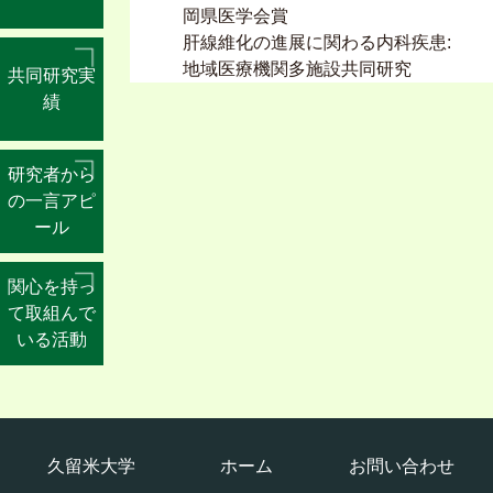
岡県医学会賞
肝線維化の進展に関わる内科疾患:
地域医療機関多施設共同研究
共同研究実
2013年
績
アルコール医学生物学研究会, 第32
回アルコール医学生物学研究会 優
研究者から
秀演題賞
の一言アピ
宇宙医学 「ハイブリッド訓練シス
ール
テム」 による非アルコ-ル性脂肪性
肝障害の改善効果
2006年
関心を持っ
Liver Forum in Kyoto, Liver Forum
て取組んで
in Kyoto 第 9 回学術集会 研究奨励
いる活動
賞
インスリン抵抗性改善による肝発
癌阻止へのアプローチ
2005年
日本肝臓学会, 第 7 回 AJINOMOTO
久留米大学
ホーム
お問い合わせ
Award 優秀研究賞