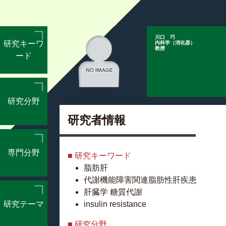
川口 巧
研究キーワ
内科学（消化器）
教授
ード
研究分野
研究者情報
専門分野
■ 研究キーワード
脂肪肝
代謝機能障害関連脂肪性肝疾患
肝臓学 糖質代謝
研究テーマ
insulin resistance
■ 研究分野