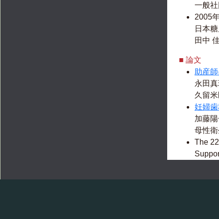
一般社
2005
日本糖
田中 
■ 論文
助産師
永田真
久留米医
妊婦歯
加藤陽
母性衛生
The 22
Sup
KAYO
Kurum
糖尿病
田中佳
日本糖