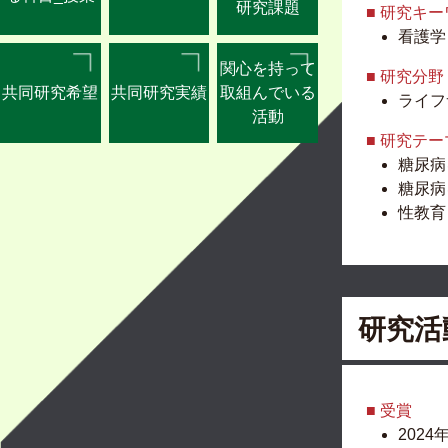
研究課題
■ 研究キ
看護学
関心を持って
■ 研究分野
共同研究希望
共同研究実績
取組んでいる
ライフ
活動
■ 研究テー
糖尿病
糖尿病
性教育
研究活
■ 受賞
2024