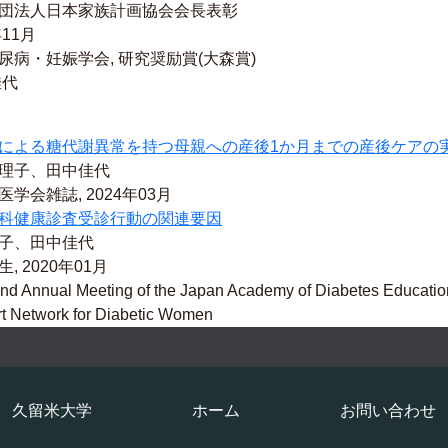
団法人日本家族計画協会会長表彰
年11月
尿病・妊娠学会, 研究奨励賞(大森賞)
佳代
による糖代謝異常を持つ母親への産後1か月までの産後ケアの
理子、田中佳代
学会雑誌, 2024年03月
科健康診査受診行動の関連要因
子、田中佳代
, 2020年01月
nd Annual Meeting of the Japan Academy of Diabetes Educatio
port Network for Diabetic Wome
 TANAKA
e Medical Journal, 2019年12月
女性のウィメンズヘルスに関わる支援ネットワーク
代
久留米大学
ホーム
お問い合わせ
尿病教育・看護学会誌, 2018年08月