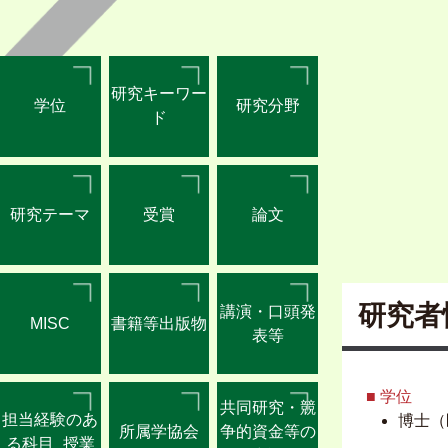
研究キーワー
学位
研究分野
ド
研究テーマ
受賞
論文
研究者
講演・口頭発
MISC
書籍等出版物
表等
■ 学位
共同研究・競
担当経験のあ
博士（医
所属学協会
争的資金等の
る科目_授業