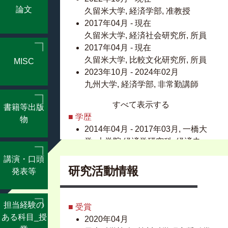
論文
久留米大学, 経済学部, 准教授
2017年04月 - 現在
久留米大学, 経済社会研究所, 所員
2017年04月 - 現在
久留米大学, 比較文化研究所, 所員
MISC
2023年10月 - 2024年02月
九州大学, 経済学部, 非常勤講師
すべて表示する
書籍等出版
■ 学歴
物
2014年04月 - 2017年03月, 一橋大
学, 大学院 経済学研究科, 経済史・
地域経済専攻 博士後期課程
講演・口頭
2012年04月 - 2014年03月, 埼玉大
研究活動情報
発表等
学, 大学院 文化科学研究科, 文化構
造研究専攻 修士課程
2008年04月 - 2012年03月, 茨城大
担当経験の
■ 受賞
学, 教育学部, 学校教育教員養成課
ある科目_授
2020年04月
程 学校教育コース 言語・社会教育