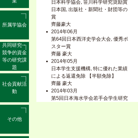
業
日本科学協会, 笹川科学研究奨励賞
系 社会選修
日本国, 出版社・新聞社・財団等の
賞
■ 委員歴
齊藤豪大
所属学協会
2023年11月 - 現在
2014年06月
事務局委員, 政治経済学・経済史学
第64回日本西洋史学会大会, 優秀ポ
会
共同研究・
スター賞
2021年04月 - 現在
競争的資金
齊藤 豪大
理事, 九州西洋史学会
等の研究課
2014年05月
2020年04月 - 現在
題
日本学生支援機構, 特に優れた業績
世話人, 社会経済史学会九州部会
による返還免除 【半額免除】
2024年05月 - 2026年05月
齊藤 豪大
社会貢献活
委員（会計）, 第75回日本西洋史学
2014年03月
動
会大会準備委員会
第5回日本海水学会若手会学生研究
発表会, 優秀賞
齊藤 豪大
その他
2013年06月
日本海水学会第64年会技術交流ポ
スターセッション, 黒潮賞