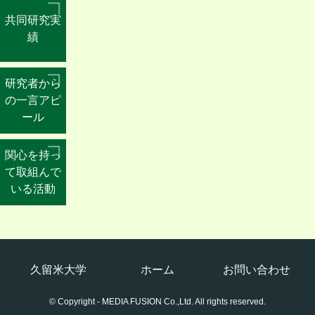
齊藤豪大
共同研究実
績
すべて表示する
■ 論文
18世紀スウェーデンにおける漁業
研究者から
管理に関する法的整備と変化
の一言アピ
齊藤 豪大
ール
『西洋史学論集』, 2024年03月
18世紀後半のスウェーデンにおけ
関心を持っ
る捕鯨奨励と補助金政策：グリー
て取組んで
ンランド会社(1774-1787)の支援に
いる活動
注目して
齊藤 豪大
『西洋史学論集』, 2023年03月,
［査読有り］
18世紀スウェーデン漁業政策から
久留米大学
ホーム
お問い合わせ
みる水域管理：真珠採捕に関する
問題を中心に
© Copyright - MEDIA FUSION Co.,Ltd. All rights reserved.
齊藤 豪大