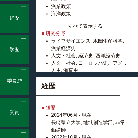
漁業政策
海洋政策
経歴
すべて表示する
■ 研究分野
ライフサイエンス, 水圏生産科学,
漁業経済史
学歴
人文・社会, 経済史, 西洋経済史
人文・社会, ヨーロッパ史、アメリ
カ史, 海事史
委員歴
■ 研究テーマ
経歴
近世スウェーデン水産経済政策史
研究
近世スウェーデン重商主義研究
■ 経歴
受賞
在リスボンスウェーデン領事研究
2024年06月 - 現在
スウェーデン塩業史研究
長崎県立大学, 地域創造学部, 非常
勤講師
2022年10月 - 現在