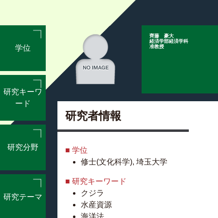
齊藤 豪大
経済学部経済学科
学位
准教授
研究キーワ
ード
研究者情報
研究分野
■ 学位
修士(文化科学), 埼玉大学
■ 研究キーワード
クジラ
研究テーマ
水産資源
海洋法